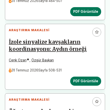
31 Temmuz 2026
Sayfa 484-507
PDF Görüntüle
ARAŞTIRMA MAKALESI
İzole sinyalize kavşakların
koordinasyonu: Aydın örneği
*
Cenk Ozan
,
Özgür Başkan
31 Temmuz 2026
Sayfa 508-531
PDF Görüntüle
ARAŞTIRMA MAKALESI