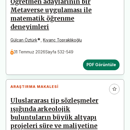
Öğretmen adaylarının bir
Metaverse uygulaması ile
matematik öğrenme
deneyimleri
*
Gülcan Öztürk
,
Kıvanç Topraklıkoğlu
31 Temmuz 2026
Sayfa 532-549
PDF Görüntüle
ARAŞTIRMA MAKALESI
Uluslararası tip sözleşmeler
ışığında arkeolojik
buluntuların büyük altyapı
projeleri süre ve maliyetine