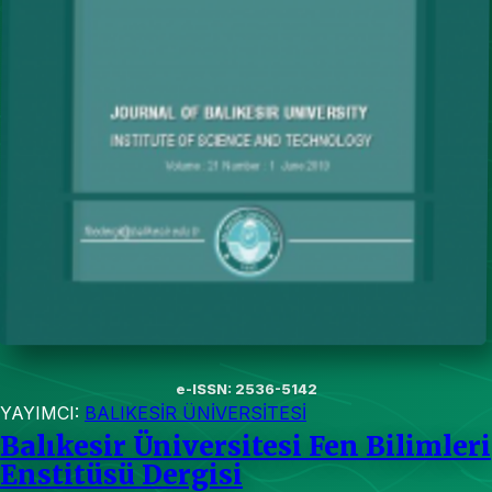
e-ISSN: 2536-5142
YAYIMCI:
BALIKESİR ÜNİVERSİTESİ
Balıkesir Üniversitesi Fen Bilimleri
Enstitüsü Dergisi