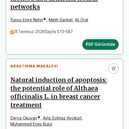
networks
*
Yunus Emre Nehri
,
Melih Sarılıgil
,
Ali Oral
31 Temmuz 2026
Sayfa 573-587
PDF Görüntüle
ARAŞTIRMA MAKALESI
Natural induction of apoptosis:
the potential role of Althaea
officinalis L. in breast cancer
treatment
*
Derya Okuyan
,
Ayla Solmaz Avcıkurt
,
Muhammed Enes Bulut