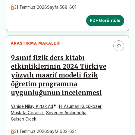
31 Temmuz 2026
Sayfa 588-601
PDF Görüntüle
ARAŞTIRMA MAKALESI
9.sınıf fizik ders kitabı
etkinliklerinin 2024 Türkiye
yüzyılı maarif modeli fizik
öğretim programına
uygunluğunun incelenmesi
*
Vahide Nilay Kırtak Ad
,
H. Asuman Küçüközer
,
Mustafa Çoramık
,
Sevecen Arslanboğa
,
Gulsen Cicek
31 Temmuz 2026
Sayfa 602-624