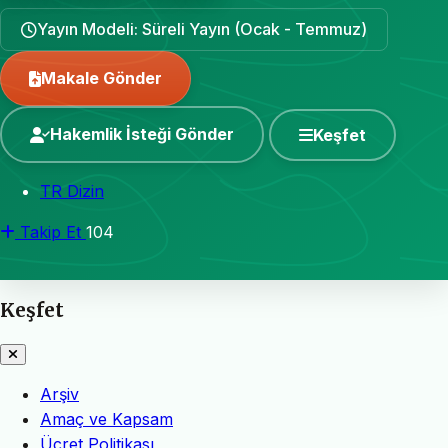
Yayın Modeli: Süreli Yayın (Ocak - Temmuz)
Makale Gönder
Hakemlik İsteği Gönder
Keşfet
TR Dizin
Takip Et
104
Keşfet
Arşiv
Amaç ve Kapsam
Ücret Politikası