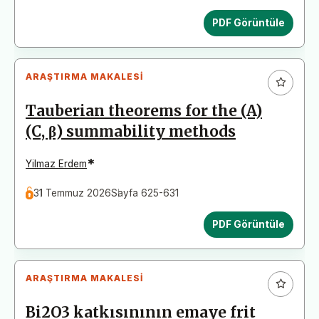
PDF Görüntüle
ARAŞTIRMA MAKALESI
Tauberian theorems for the (A)
(C, β) summability methods
*
Yilmaz Erdem
31 Temmuz 2026
Sayfa 625-631
PDF Görüntüle
ARAŞTIRMA MAKALESI
Bi2O3 katkısınının emaye frit