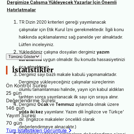
Dergimize Çalışma Yükleyecek Yazarlar İçin Önemli
Hatırlatmalar
TR Dizin 2020 kriterleri gereği yayımlanacak
çalışmalar için Etik Kurul İzni gerekmektedir. İlgili konu
hakkında açıklamalarımız sağ panelde yer almaktadır.
Lütfen inceleyiniz.
Yüklediğiniz çalışma dosyaları dergimiz
yazım
Tümünü Göster
kurallarına
uygun olmalıdır. Bu konuda hassasiyetinizi
rica etmekteyiz.
İstatistikler
Dergimiz sayı bazlı makale kabulü yapmamaktadır.
Dergimize yükleyeceğiniz çalışmalar süreçlerinin
Ön Kontrol Süresi
olumlu tamamlanması halinde, yayın için kabul aldıkları
25 gün
tarihten sonra yayınlanacak ilk sayı için sıraya alınır.
Değerlendirme Süresi
Dergimiz
Ocak
ve
Temmuz
aylarında olmak üzere
146 gün
yılda iki kez
yayımlanır. Yazım dili İngilizce ve Türkçe'
Yayım Süresi
dir. (İngilizce makaleler öncelikli olarak
70 gün
değerlendirmeye alınacaktır.)
Tüm İstatistikleri Görüntüle