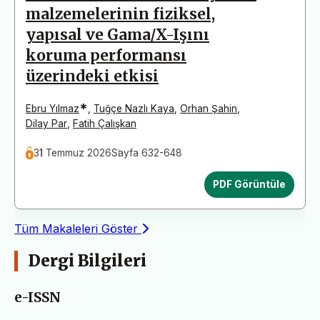
malzemelerinin fiziksel,
yapısal ve Gama/X-Işını
koruma performansı
üzerindeki etkisi
*
Ebru Yılmaz
,
Tuğçe Nazlı Kaya
,
Orhan Şahin
,
Dilay Par
,
Fatih Çalışkan
31 Temmuz 2026
Sayfa 632-648
PDF Görüntüle
Tüm Makaleleri Göster
Dergi Bilgileri
e-ISSN